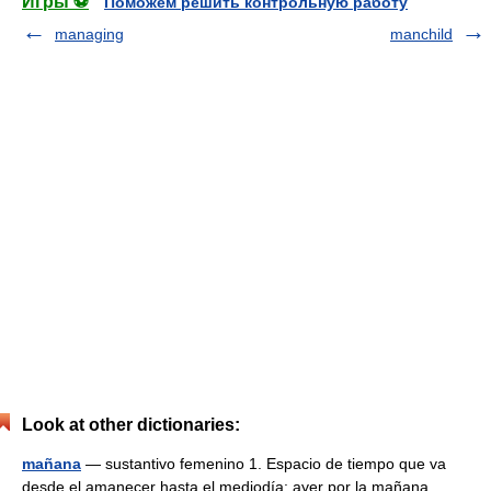
Игры ⚽
Поможем решить контрольную работу
managing
manchild
Look at other dictionaries:
mañana
— sustantivo femenino 1. Espacio de tiempo que va
desde el amanecer hasta el mediodía: ayer por la mañana.