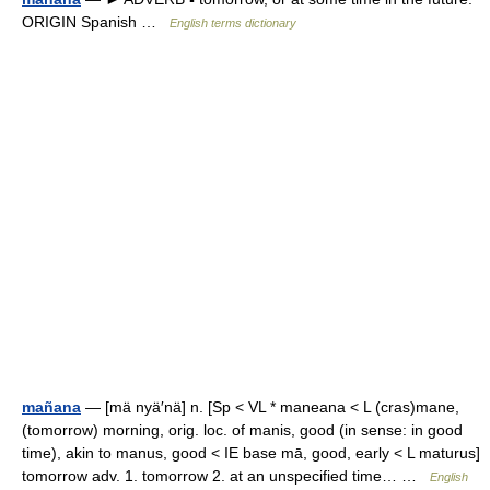
ORIGIN Spanish …
English terms dictionary
mañana
— [mä nyä′nä] n. [Sp < VL * maneana < L (cras)mane,
(tomorrow) morning, orig. loc. of manis, good (in sense: in good
time), akin to manus, good < IE base mā, good, early < L maturus]
tomorrow adv. 1. tomorrow 2. at an unspecified time… …
English