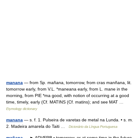
manana
— from Sp. mañana, tomorrow, from cras manñana, lit.
tomorrow early, from V.L. *maneana early, from L. mane in the
morning, from PIE *ma good, with notion of occurring at a good
time, timely, early (Cf. MATINS (Cf. matins); and see MAT …
Etymology dictionary
manana
— s. f. 1. Pulseira de varetas de metal na Lunda. • s. m.
2. Madeira amarela do Taiti …
Dicionário da Língua Portuguesa
mañana
— ► ADVERB ▪ tomorrow, or at some time in the future.